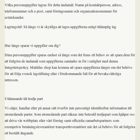
Vilka personuppgifter lagras för detta ändamål: Namn på kontaktperson, adress,
telefonnummer och e-post, samt företagsnamn och organisationsnummer för
avtalskunder.
Lagringstid: Så länge vi är skyldiga att lagra uppgifterna enligt tillämplig lag
Hur länge sparar vi uppgifter om dig?
Dina personuppgifter sparas endast så länge som det finns ett behov av att spara dem för
att fullgöra de ändamål som uppgifterna samlades in för i enlighet med denna
Integritetspolicy. Matildas shop kan komma att spara uppgifterna längre om det behövs
för att följa svensk lagstiftning eller i förekommande fall för att bevaka rättsliga
intressen.
Utlämnande till tredje part
Vi säljer, handlar eller på annat sätt överför inte personligt identifierbar information till
utomstående parter. Som utomstående part räknas inte betrodd tredjepart som hjälper oss
att driva vår webbplats eller vårt företag samt officiella samarbetspartners som
exempelvis betalningsleverantörer transportleverantörer när det så behövs för att fullgöra
ett beställt åtagande.