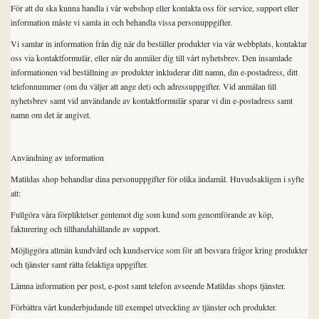
För att du ska kunna handla i vår webshop eller kontakta oss för service, support eller
information måste vi samla in och behandla vissa personuppgifter.
Vi samlar in information från dig när du beställer produkter via vår webbplats, kontaktar
oss via kontaktformulär, eller när du anmäler dig till vårt nyhetsbrev. Den insamlade
informationen vid beställning av produkter inkluderar ditt namn, din e-postadress, ditt
telefonnummer (om du väljer att ange det) och adressuppgifter. Vid anmälan till
nyhetsbrev samt vid användande av kontaktformulär sparar vi din e-postadress samt
namn om det är angivet.
Användning av information
Matildas shop behandlar dina personuppgifter för olika ändamål. Huvudsakligen i syfte
att:
Fullgöra våra förpliktelser gentemot dig som kund som genomförande av köp,
fakturering och tillhandahållande av support.
Möjliggöra allmän kundvård och kundservice som för att besvara frågor kring produkter
och tjänster samt rätta felaktiga uppgifter.
Lämna information per post, e-post samt telefon avseende Matildas shops tjänster.
Förbättra vårt kunderbjudande till exempel utveckling av tjänster och produkter.