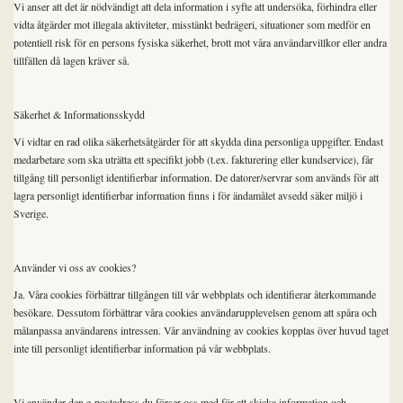
Vi anser att det är nödvändigt att dela information i syfte att undersöka, förhindra eller
vidta åtgärder mot illegala aktiviteter, misstänkt bedrägeri, situationer som medför en
potentiell risk för en persons fysiska säkerhet, brott mot våra användarvillkor eller andra
tillfällen då lagen kräver så.
Säkerhet & Informationsskydd
Vi vidtar en rad olika säkerhetsåtgärder för att skydda dina personliga uppgifter. Endast
medarbetare som ska uträtta ett specifikt jobb (t.ex. fakturering eller kundservice), får
tillgång till personligt identifierbar information. De datorer/servrar som används för att
lagra personligt identifierbar information finns i för ändamålet avsedd säker miljö i
Sverige.
Använder vi oss av cookies?
Ja. Våra cookies förbättrar tillgången till vår webbplats och identifierar återkommande
besökare. Dessutom förbättrar våra cookies användarupplevelsen genom att spåra och
målanpassa användarens intressen. Vår användning av cookies kopplas över huvud taget
inte till personligt identifierbar information på vår webbplats.
Vi använder den e-postadress du förser oss med för att skicka information och