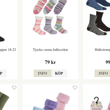
uppar 18-22
Tjocka varma halksockar
Halkstrump
79 kr
9
P
INFO
KÖP
INFO