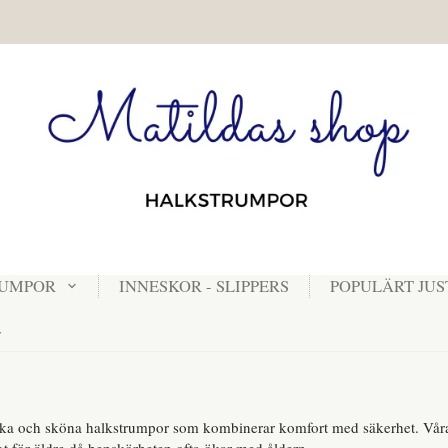
RUMPOR
INNESKOR - SLIPPERS
POPULÄRT JUS
r
uka och sköna halkstrumpor som kombinerar komfort med säkerhet. Våra 
tigt för äldre då benskörheten ofta ökar med åldern.