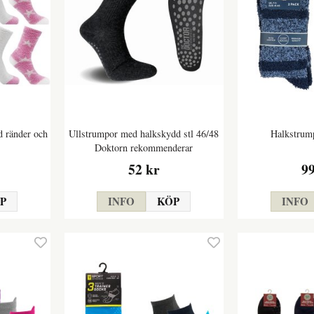
d ränder och
Ullstrumpor med halkskydd stl 46/48
Halkstrump
Doktorn rekommenderar
52 kr
9
P
INFO
KÖP
INFO