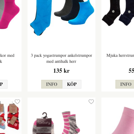
ckor med
3 pack yogastrumpor ankelstrumpor
Mjuka herrstru
ck
med antihalk herr
135 kr
5
P
INFO
KÖP
INFO