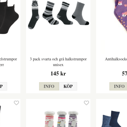
elstrumpor
3 pack svarta och grå halkstrumpor
Antihalksock
err
unisex
145 kr
5
P
INFO
KÖP
INFO