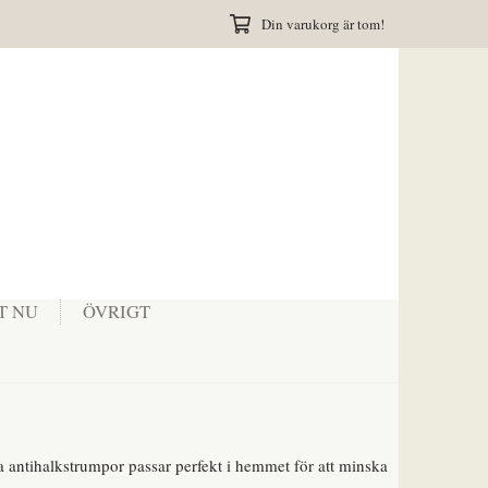
Din varukorg är tom!
T NU
ÖVRIGT
antihalkstrumpor passar perfekt i hemmet för att minska