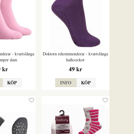
derar - kvartslånga
Doktorn rekommenderar - kvartslånga
umpor dam
halksockor
9 kr
49 kr
KÖP
INFO
KÖP