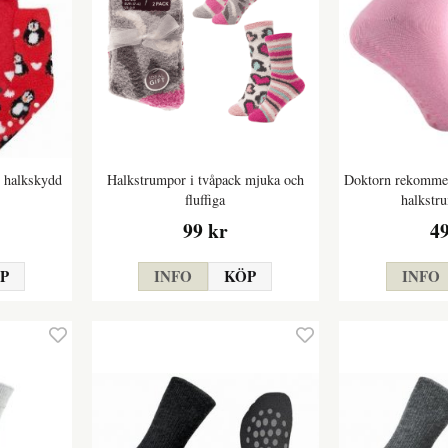
 halkskydd
Halkstrumpor i tvåpack mjuka och
Doktorn rekommen
fluffiga
halkstr
99 kr
4
P
INFO
KÖP
INFO