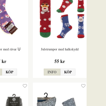
or med rävar 🦊
Julstrumpor med halkskydd
7 kr
55 kr
KÖP
INFO
KÖP