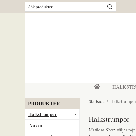
HALKST
Startsida
/
Halkstrumpo
PRODUKTER
Halkstrumpor
Halkstrumpor
Vuxen
Matildas Shop säljer mj
Inneskor - slippers
fallrisken. Speciellt vik