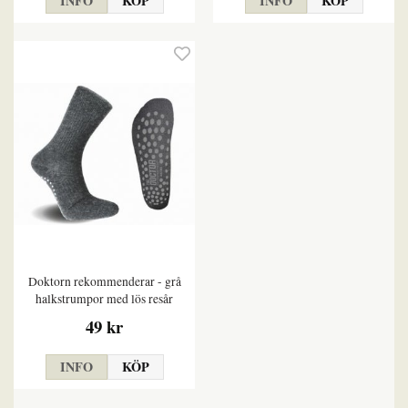
INFO
KÖP
INFO
KÖP
Doktorn rekommenderar - grå
halkstrumpor med lös resår
49 kr
INFO
KÖP