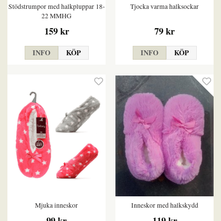
Stödstrumpor med halkpluppar 18-
Tjocka varma halksockar
22 MMHG
159 kr
79 kr
INFO
KÖP
INFO
KÖP
Mjuka inneskor
Inneskor med halkskydd
99 kr
119 kr