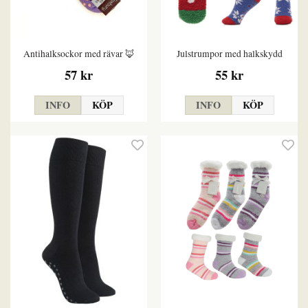
Antihalksockor med rävar 🦊
Julstrumpor med halkskydd
57 kr
55 kr
INFO
KÖP
INFO
KÖP