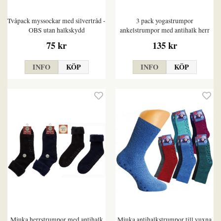
Tvåpack myssockar med silvertråd -
3 pack yogastrumpor
OBS utan halkskydd
ankelstrumpor med antihalk herr
75 kr
135 kr
INFO
KÖP
INFO
KÖP
Mjuka herrstrumpor med antihalk
Mjuka antihalkstrumpor till vuxna