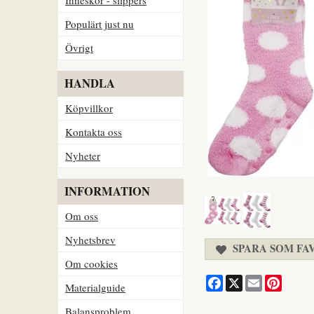
Populärt just nu
Övrigt
HANDLA
Köpvillkor
Kontakta oss
Nyheter
INFORMATION
Om oss
Nyhetsbrev
SPARA SOM FA
Om cookies
Facebook
X
Email
Pintere
Materialguide
Balansproblem