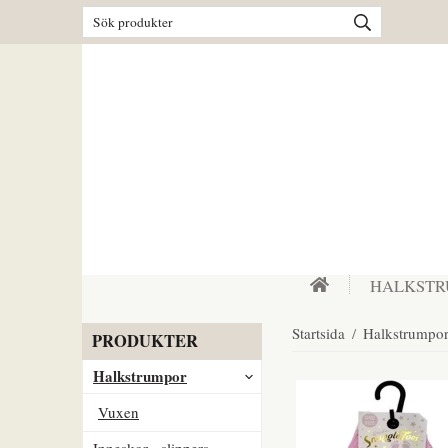
HALKST
Startsida
/
Halkstrumpo
PRODUKTER
Halkstrumpor
Vuxen
Inneskor - slippers