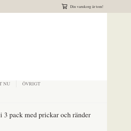
Din varukorg är tom!
T NU
ÖVRIGT
i 3 pack med prickar och ränder