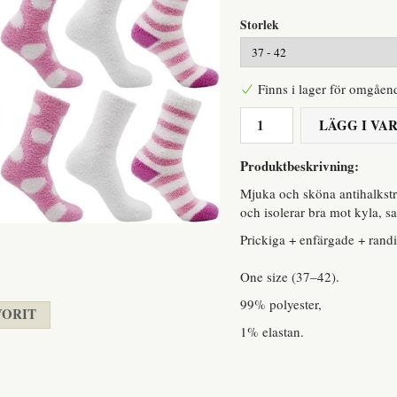
Storlek
Finns i lager för omgåen
LÄGG I V
Produktbeskrivning:
Mjuka och sköna antihalkstr
och isolerar bra mot kyla, s
Prickiga + enfärgade + rand
One size (37–42).
99% polyester,
VORIT
1% elastan.
st