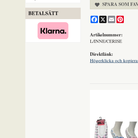
SPARA SOM FA
BETALSÄTT
Facebook
X
Email
Pintere
Artikelnummer:
L/INNE/CERISE
Direktlänk:
Högerklicka och kopiera