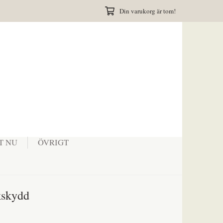
Din varukorg är tom!
T NU
ÖVRIGT
kskydd