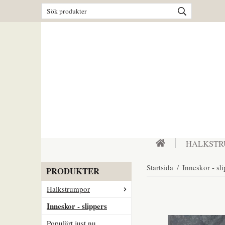
HALKST
Startsida
/
Inneskor - sl
PRODUKTER
Halkstrumpor
Inneskor - slippers
Populärt just nu