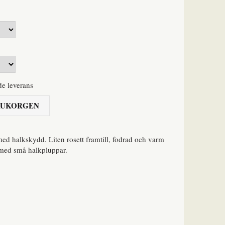
de leverans
ARUKORGEN
d halkskydd. Liten rosett framtill, fodrad och varm
 med små halkpluppar.