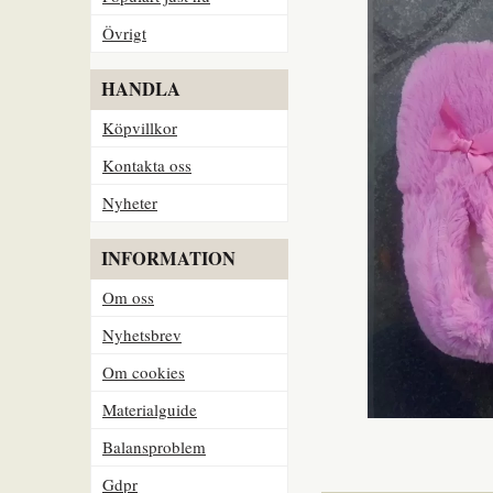
Övrigt
HANDLA
Köpvillkor
Kontakta oss
Nyheter
INFORMATION
Om oss
Nyhetsbrev
Om cookies
Materialguide
Balansproblem
Gdpr